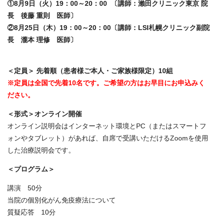
①8月9日（火）19：00～20：00 〔講師：瀨田クリニック東京 院
長 後藤 重則 医師〕
②8月25日（木）19：00～20：00〔講師：LSI札幌クリニック副院
長 瀧本 理修 医師〕
＜定員＞ 先着順（患者様ご本人・ご家族様限定）10組
※定員は全国で先着10名です。ご希望の方はお早目にお申込みく
ださい。
＜形式＞オンライン開催
オンライン説明会はインターネット環境とPC（またはスマートフ
ォンやタブレット）があれば、自席で受講いただけるZoomを使用
した治療説明会です。
＜プログラム＞
講演 50分
当院の個別化がん免疫療法について
質疑応答 10分