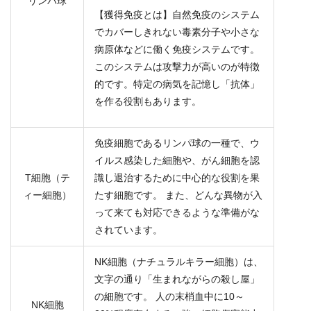
リンパ球
【獲得免疫とは】自然免疫のシステム
でカバーしきれない毒素分子や小さな
病原体などに働く免疫システムです。
このシステムは攻撃力が高いのが特徴
的です。特定の病気を記憶し「抗体」
を作る役割もあります。
免疫細胞であるリンパ球の一種で、ウ
イルス感染した細胞や、がん細胞を認
T細胞（テ
識し退治するために中心的な役割を果
ィー細胞）
たす細胞です。 また、どんな異物が入
って来ても対応できるような準備がな
されています。
NK細胞（ナチュラルキラー細胞）は、
文字の通り「生まれながらの殺し屋」
の細胞です。 人の末梢血中に10～
NK細胞