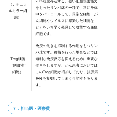
20%程度存在する、強い細胞傷害能力
（ナチュラ
をもったリンパ球の一種で、常に身体
ルキラー細
中をパトロールして、異常な細胞（が
胞）
ん細胞やウイルスに感染した細胞な
ど）をいち早く発見して攻撃する免疫
細胞です。
免疫の働きを抑制する作用をもつリン
パ球です。移植を行った場合などでは
Treg細胞
過剰な免疫反応を抑えるために重要な
（制御性T
働きをしますが、がん患者においては
細胞）
このTreg細胞が増加しており、抗腫瘍
免疫を制御してしまう可能性もありま
す。
７．担当医・医療費