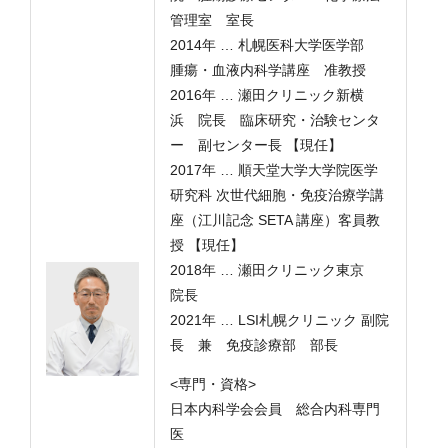
管理室 室長
2014年 … 札幌医科大学医学部
腫瘍・血液内科学講座 准教授
2016年 … 瀬田クリニック新横
浜 院長 臨床研究・治験センタ
ー 副センター長 【現任】
2017年 … 順天堂大学大学院医学
研究科 次世代細胞・免疫治療学講
座（江川記念 SETA 講座）客員教
授 【現任】
2018年 … 瀬田クリニック東京
院長
2021年 … LSI札幌クリニック 副院
長 兼 免疫診療部 部長
<専門・資格>
日本内科学会会員 総合内科専門
医