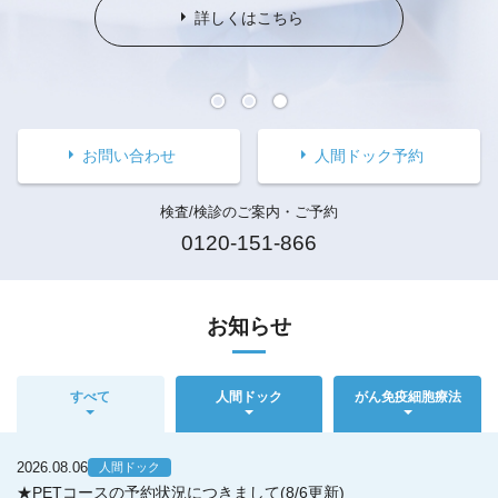
詳しくはこちら
お問い合わせ
お問い合わせ
お問い合わせ
人間ドック予約
人間ドック予約
人間ドック予約
検査/検診のご案内・ご予約
検査/検診のご案内・ご予約
検査/検診のご案内・ご予約
0120-151-866
0120-151-866
0120-151-866
お知らせ
すべて
人間ドック
がん免疫細胞療法
2026.08.06
人間ドック
★PETコースの予約状況につきまして(8/6更新)