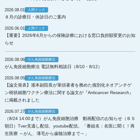
2026.08.01
人間ドック
８月の診療日・休診日のご案内
2026.06.01
人間ドック
【重要】2026年6月からの保険診療における窓口負担額変更のお知
らせ
2026.08.06
がん免疫細胞療法
がん免疫細胞療法 電話無料相談日（8/10・8/12）
2026.08.05
がん免疫細胞療法
【論文発表】瀧本副院長が筆頭著者を務めた個別化ネオアンチゲ
ン樹状細胞ワクチン療法に関する論文が『Anticancer Research』
に掲載されました
2026.07.27
がん免疫細胞療法
（8/24 14:00まで）がん免疫細胞治療 動画配信のお知らせ（ＢＳ
朝日）Tver見逃し配信、youtube配信。「番組名：名医に聞く！再
生医療 ～がん、薄毛から歯髄治療まで～」