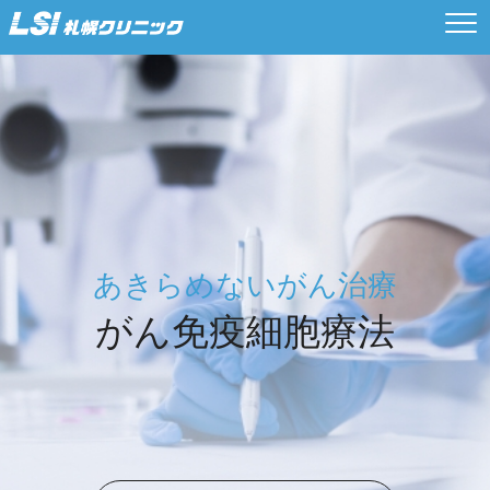
βアミロイドＰＥＴ
最新の診断用放射性薬剤を用いて、
症状が現れる前にアルツハイ
マーの予兆を診断します。
βアミロイドPETとは
あきらめないがん治療
がん免疫細胞療法