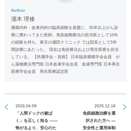
Author
瀧本 理修
腫瘍内科・血液内科の臨床経験を基盤に、35年以上がん診
療に携わってきた医師。免疫細胞療法の担当医として10年
の経験を持ち、東京の瀬田クリニック では院長として5年
間診療にあたった。 現在は免疫療法および再生医療を担当
している。 【所属学会・資格】 日本臨床腫瘍学会会員 が
ん薬物療法専門医 日本血液学会会員 血液専門医 日本再生
医療学会会員 再生医療認定医
2026.04.09
2025.12.18
「人間ドックの被ば
免疫細胞治療を選
く」を正しく知る ——
択された方へ ―
怖がるより、安心のた
安全性と運用体制