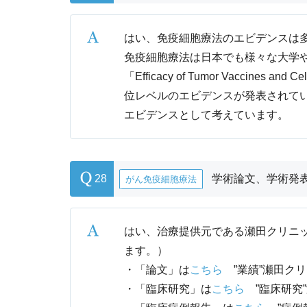
はい、免疫細胞療法のエビデンスは
免疫細胞療法は日本でも様々な大学や
「Efficacy of Tumor Vaccines and C
位レベルのエビデンスが発表されてい
エビデンスとして考えています。
28
学術論文、学術発
がん免疫細胞療法
はい、治療提供元である瀬田クリニッ
ます。）
・「論文」は
こちら
”業績”瀬田クリニ
・「臨床研究」は
こちら
”臨床研究”