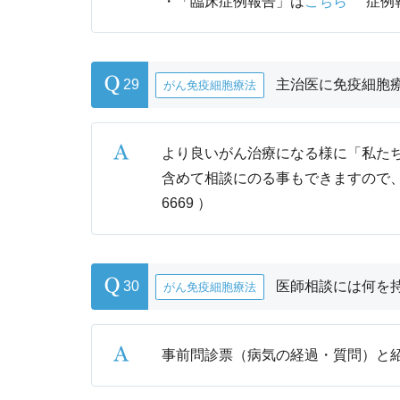
・「臨床症例報告」は
こちら
”症例報
29
主治医に免疫細胞
がん免疫細胞療法
より良いがん治療になる様に「私た
含めて相談にのる事もできますので
6669
）
30
医師相談には何を
がん免疫細胞療法
事前問診票（病気の経過・質問）と