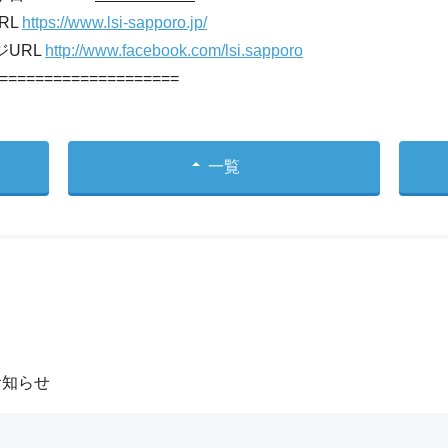
RL
https://www.lsi-sapporo.jp/
ジURL
http://www.facebook.com/lsi.sapporo
====================
一覧
お知らせ